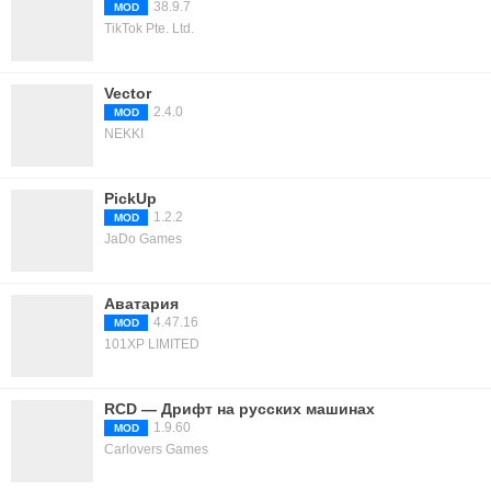
38.9.7
MOD
TikTok Pte. Ltd.
Vector
2.4.0
MOD
NEKKI
PickUp
1.2.2
MOD
JaDo Games
Аватария
4.47.16
MOD
101XP LIMITED
RCD — Дрифт на русских машинах
1.9.60
MOD
Carlovers Games