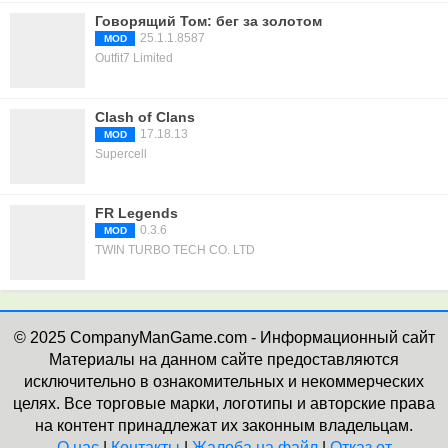
Говорящий Том: бег за золотом
25.1.1.8587
MOD
Outfit7 Limited
Clash of Clans
17.18.13
MOD
Supercell
FR Legends
0.3.6
MOD
TWIN TURBO TECH CO. LTD
© 2025 CompanyManGame.com - Информационный сайт
Материалы на данном сайте предоставляются
исключительно в ознакомительных и некоммерческих
целях. Все торговые марки, логотипы и авторские права
на контент принадлежат их законным владельцам.
О нас
|
Контакты
|
Жалоба на файл
|
Отказ от