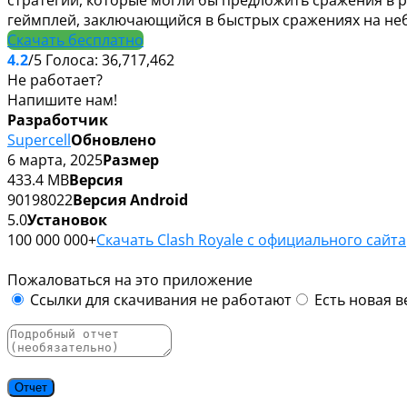
геймплей, заключающийся в быстрых сражениях на не
Скачать бесплатно
4.2
/5
Голоса:
36,717,462
Не работает?
Напишите нам!
Разработчик
Supercell
Обновлено
6 марта, 2025
Размер
433.4 MB
Версия
90198022
Версия Android
5.0
Установок
100 000 000+
Скачать Clash Royale с официального сайта
Пожаловаться на это приложение
Ссылки для скачивания не работают
Есть новая в