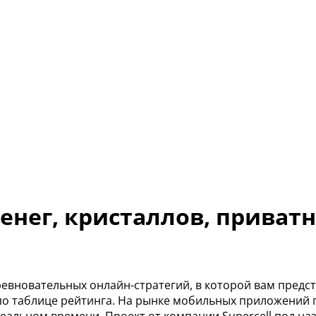
денег, кристаллов, приват
оревновательных онлайн-стратегий, в которой вам предс
по таблице рейтинга. На рынке мобильных приложений 
еальном времени. Проект от компании Supercell под на