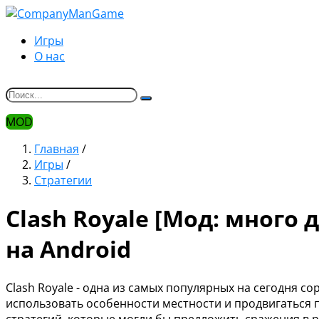
Игры
О нас
MOD
Главная
/
Игры
/
Стратегии
Clash Royale [Мод: много 
на Android
Clash Royale - одна из самых популярных на сегодня с
использовать особенности местности и продвигаться 
стратегий, которые могли бы предложить сражения в р