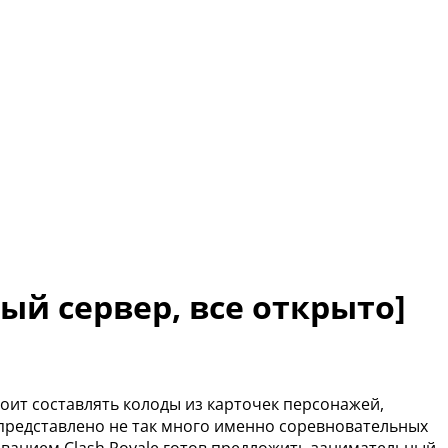
ный сервер, все открыто]
тоит составлять колоды из карточек персонажей,
представлено не так много именно соревновательных
званием Clash Royale готов предложить занимательный