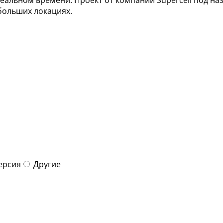
больших локациях.
ерсия
Другие