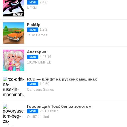
2.4.0
MOD
NEKKI
PickUp
1.2.2
MOD
JaDo Games
Аватария
4.47.16
MOD
101XP LIMITED
RCD — Дрифт на русских машинах
1.9.60
MOD
Carlovers Games
Говорящий Том: бег за золотом
25.1.1.8587
MOD
Outfit7 Limited