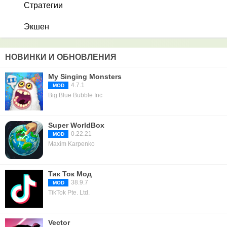
Стратегии
Экшен
НОВИНКИ И ОБНОВЛЕНИЯ
My Singing Monsters
4.7.1
MOD
Big Blue Bubble Inc
Super WorldBox
0.22.21
MOD
Maxim Karpenko
Тик Ток Мод
38.9.7
MOD
TikTok Pte. Ltd.
Vector