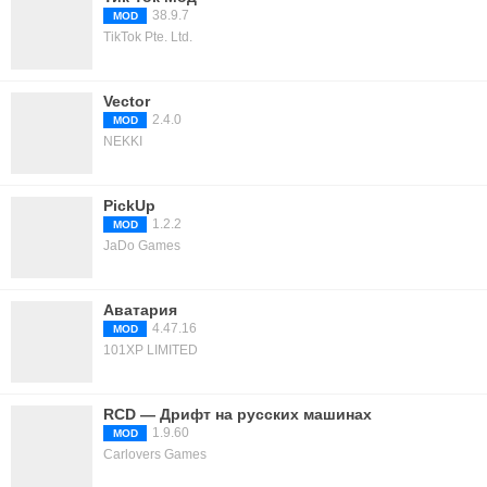
38.9.7
MOD
TikTok Pte. Ltd.
Vector
2.4.0
MOD
NEKKI
PickUp
1.2.2
MOD
JaDo Games
Аватария
4.47.16
MOD
101XP LIMITED
RCD — Дрифт на русских машинах
1.9.60
MOD
Carlovers Games