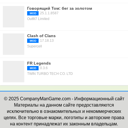
Говорящий Том: бег за золотом
25.1.1.8587
MOD
Outfit7 Limited
Clash of Clans
17.18.13
MOD
Supercell
FR Legends
0.3.6
MOD
TWIN TURBO TECH CO. LTD
© 2025 CompanyManGame.com - Информационный сайт
Материалы на данном сайте предоставляются
исключительно в ознакомительных и некоммерческих
целях. Все торговые марки, логотипы и авторские права
на контент принадлежат их законным владельцам.